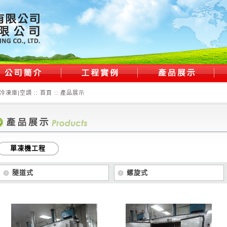
冷凍庫|空調 ::
首頁
:: 產品展示
單凍機工程
隧道式
螺旋式