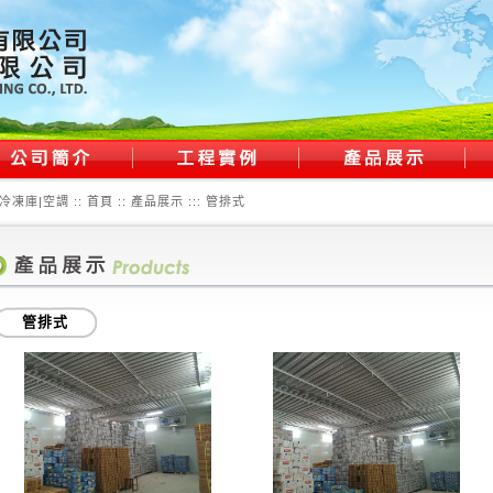
冷凍庫|空調 ::
首頁
:: 產品展示 :::
管排式
管排式