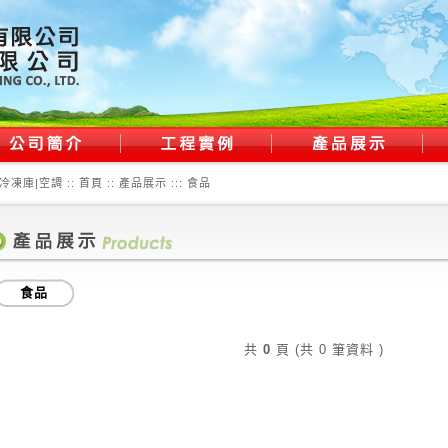
冷凍庫|空調 ::
首頁
:: 產品展示 :::
食品
食品
共
0
頁 (共 0 筆資料 )